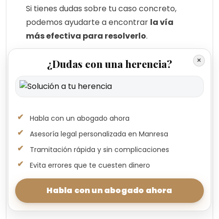
Si tienes dudas sobre tu caso concreto,
podemos ayudarte a encontrar
la vía
más efectiva para resolverlo
.
Cada herencia es distinta. Habla con un
×
¿Dudas con una herencia?
profesional antes de tomar una decisión.
Habla con un abogado ahora
Herencias en Manresa con
abogados expertos
Asesoría legal personalizada en Manresa
Gestiona tu herencia en Manresa con
Tramitación rápida y sin complicaciones
asesoramiento legal seguro y cercano.
Evita errores que te cuesten dinero
Habla con un abogado →
Habla con un abogado ahora