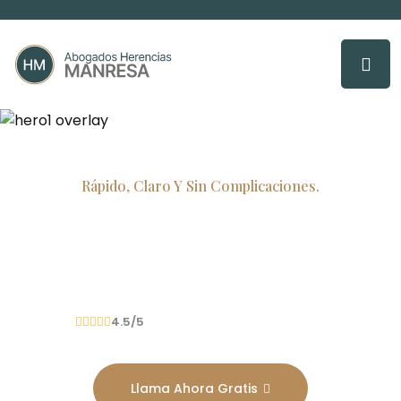
Rápido, Claro Y Sin Complicaciones.
Ayuda Legal En
Herencias En Manresa.
Más De
15
Años
Gestionando Herencias
4.5/5
Llama Ahora Gratis