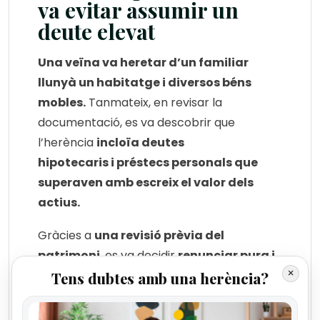
va evitar assumir un
deute elevat
Una veïna va heretar d’un familiar
llunyà un habitatge i diversos béns
mobles.
Tanmateix, en revisar la
documentació, es va descobrir que
l’herència
incloïa deutes
hipotecaris i préstecs personals que
superaven amb escreix el valor dels
actius.
Gràcies a
una revisió prèvia del
patrimoni
, es va decidir
renunciar pura i
×
simplement.
Tens dubtes amb una herència?
Amb aquesta decisió,
l’hereva va evitar