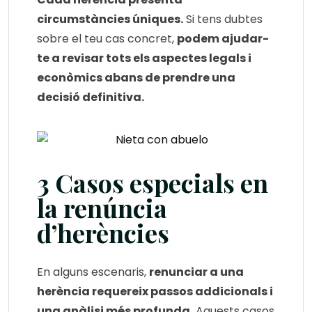
circumstàncies úniques.
Si tens dubtes
sobre el teu cas concret,
podem ajudar-
te a revisar tots els aspectes legals i
econòmics abans de prendre una
decisió definitiva.
3 Casos especials en
la renúncia
d’herències
En alguns escenaris,
renunciar a una
herència requereix passos addicionals i
una anàlisi més profunda.
Aquests casos