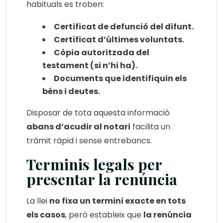
habituals es troben:
Certificat de defunció del difunt.
Certificat d’últimes voluntats.
Còpia autoritzada del
testament (si n’hi ha).
Documents que identifiquin els
béns i deutes.
Disposar de tota aquesta informació
abans d’acudir al notari
facilita un
tràmit ràpid i sense entrebancs.
Terminis legals per
presentar la renúncia
La llei
no fixa un termini exacte en tots
els casos
, però estableix que
la renúncia