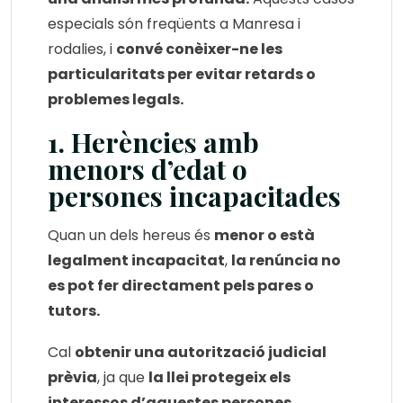
especials són freqüents a Manresa i
rodalies, i
convé conèixer-ne les
particularitats per evitar retards o
problemes legals.
1. Herències amb
menors d’edat o
persones incapacitades
Quan un dels hereus és
menor o està
legalment incapacitat
,
la renúncia no
es pot fer directament pels pares o
tutors.
Cal
obtenir una autorització judicial
prèvia
, ja que
la llei protegeix els
interessos d’aquestes persones.