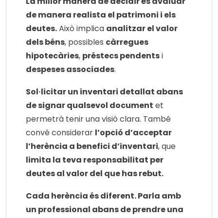
La millor manera de decidir és avaluar
de manera realista el patrimoni i els
deutes.
Això implica
analitzar el valor
dels béns
, possibles
càrregues
hipotecàries
,
préstecs pendents
i
despeses associades
.
Sol·licitar un inventari detallat abans
de signar qualsevol document
et
permetrà tenir una visió clara. També
convé considerar
l’opció d’acceptar
l’herència a benefici d’inventari
, que
limita la teva responsabilitat per
deutes al valor del que has rebut.
Cada herència és diferent. Parla amb
un professional abans de prendre una