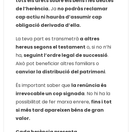
tots els drets sobre els béns i les deutes
de l’herència.
Ja
no podràs reclamar
cap actiu ni hauràs d’assumir cap
obligació derivada d’ella.
La teva part es transmetrà
a altres
hereus segons el testament
o, si no n’hi
ha,
seguint l’ordre legal de successió
.
Això pot beneficiar altres familiars o
canviar la distribució del patrimoni
.
És important saber que
la renúncia és
irrevocable un cop signada
. No hi ha la
possibilitat de fer marxa enrere,
fins i tot
si més tard apareixen béns de gran
valor.
Cada herència presenta