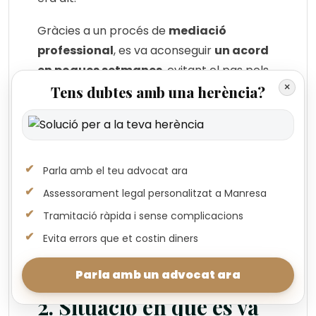
Gràcies a un procés de
mediació
professional
, es va aconseguir
un acord
en poques setmanes
, evitant el pas pels
×
tribunals.
Tens dubtes amb una herència?
La clau va ser
escoltar totes les parts
i
proposar
solucions creatives
que
respectessin tant
el valor econòmic com
Parla amb el teu advocat ara
el vincle emocional
amb certs béns.
Assessorament legal personalitzat a Manresa
Aquest cas demostra com una
Tramitació ràpida i sense complicacions
intervenció adequada pot convertir un
Evita errors que et costin diners
procés potencialment conflictiu
en una
resolució àgil i satisfactòria per a tothom.
Parla amb un advocat ara
2. Situació en què es va