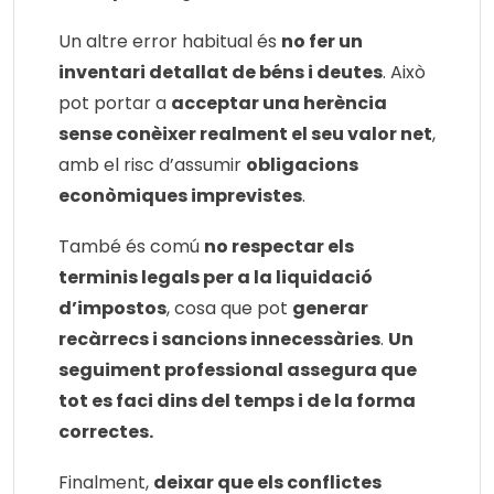
Un altre error habitual és
no fer un
inventari detallat de béns i deutes
. Això
pot portar a
acceptar una herència
sense conèixer realment el seu valor net
,
amb el risc d’assumir
obligacions
econòmiques imprevistes
.
També és comú
no respectar els
terminis legals per a la liquidació
d’impostos
, cosa que pot
generar
recàrrecs i sancions innecessàries
.
Un
seguiment professional assegura que
tot es faci dins del temps i de la forma
correctes.
Finalment,
deixar que els conflictes