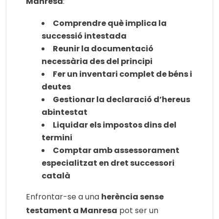
Manresa
:
Comprendre què implica la
successió intestada
Reunir la documentació
necessària des del principi
Fer un inventari complet de béns i
deutes
Gestionar la declaració d’hereus
abintestat
Liquidar els impostos dins del
termini
Comptar amb assessorament
especialitzat en dret successori
català
Enfrontar-se a una
herència sense
testament a Manresa
pot ser un