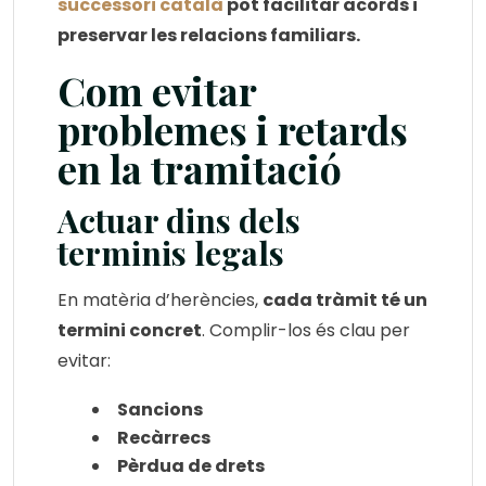
successori català
pot facilitar acords i
preservar les relacions familiars.
Com evitar
problemes i retards
en la tramitació
Actuar dins dels
terminis legals
En matèria d’herències,
cada tràmit té un
termini concret
. Complir-los és clau per
evitar:
Sancions
Recàrrecs
Pèrdua de drets